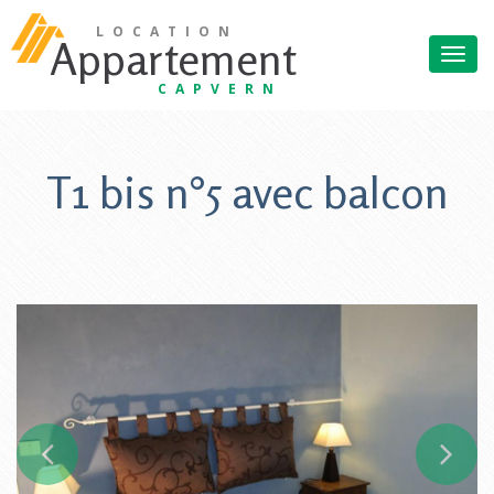
Aller au contenu principal
Accueil
LOCATION
Appartement
Togg
Villa Mary
navi
CAPVERN
Rés. Plein Soleil
Sur place
T1 bis n°5 avec balcon
Aux alentours
Tarifs
Accès
Contact