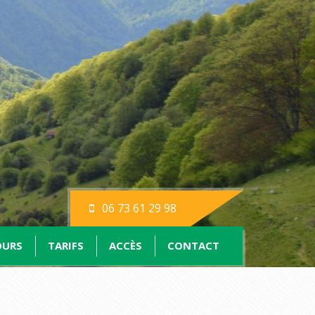
06 73 61 29 98
OURS
TARIFS
ACCÈS
CONTACT