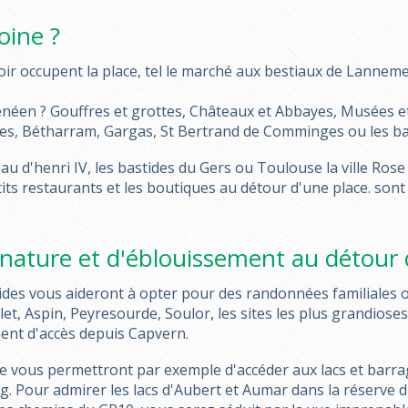
oine ?
oir occupent la place, tel le marché aux bestiaux de Lannem
néen ? Gouffres et grottes, Châteaux et Abbayes, Musées et
des, Bétharram, Gargas, St Bertrand de Comminges ou les bar
au d'henri IV, les bastides du Gers ou Toulouse la ville Rose
petits restaurants et les boutiques au détour d'une place. son
nature et d'éblouissement au détour 
uides vous aideront à opter pour des randonnées familiales o
t, Aspin, Peyresourde, Soulor, les sites les plus grandioses
ment d'accès depuis Capvern.
e vous permettront par exemple d'accéder aux lacs et barrag
 Pour admirer les lacs d'Aubert et Aumar dans la réserve d