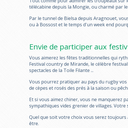
Tout comme pour admirer les troupeaux sur le
télécabine depuis la Mongie, ou charmé par l
Par le tunnel de Bielsa depuis Aragnouet, vous
ou à Bossost et le temps d'un week end pourqu
Envie de participer aux festiv
Vous aimerez les fêtes traditionnelles qui ryth
Festival country de Mirande, le célèbre festiva
spectacles de la Toile Filante ...
Vous pourrez pratiquer au pays du rugby vos sp
de cèpes et rosés des prés à la saison ou pêch
Et si vous aimez chiner, vous ne manquerez pas
sympathiques vides grenier de villages. Votre 
Quel que soit votre choix vous serez toujours 
être.