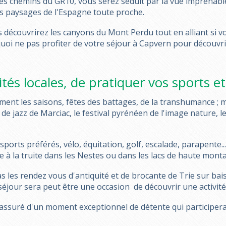
s chemins du GR10, vous serez séduit par la vue imprenable
es paysages de l'Espagne toute proche.
 découvrirez les canyons du Mont Perdu tout en alliant si vou
oi ne pas profiter de votre séjour à Capvern pour découvrir
ités locales, de pratiquer vos sports e
ment les saisons, fêtes des battages, de la transhumance ; m
l de jazz de Marciac, le festival pyrénéen de l'image nature, 
orts préférés, vélo, équitation, golf, escalade, parapente..
e à la truite dans les Nestes ou dans les lacs de haute mont
 les rendez vous d'antiquité et de brocante de Trie sur bai
séjour sera peut être une occasion de découvrir une activité
assuré d'un moment exceptionnel de détente qui participera 