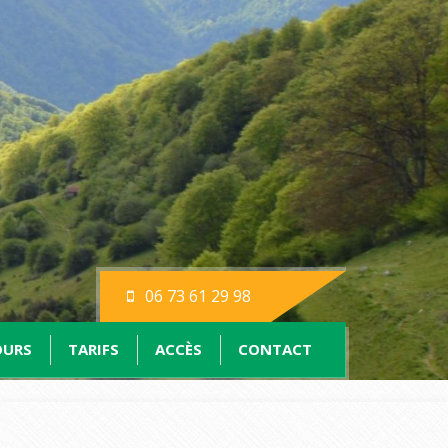
06 73 61 29 98
OURS
TARIFS
ACCÈS
CONTACT