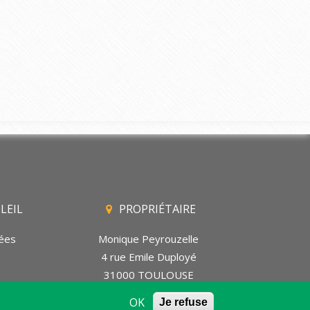
LEIL
PROPRIÉTAIRE
ées
Monique Peyrouzelle
4 rue Emile Duployé
31000 TOULOUSE
06 73 61 29 98
OK
Je refuse